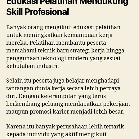
Edukasi Pelatihan Mendukung
Skill Profesional
Banyak orang mengikuti edukasi pelatihan
untuk meningkatkan kemampuan kerja
mereka. Pelatihan membantu peserta
memahami teknik baru strategi kerja hingga
penggunaan teknologi modern yang sesuai
kebutuhan industri.
Selain itu peserta juga belajar menghadapi
tantangan dunia kerja secara lebih percaya
diri. Dengan keterampilan yang terus
berkembang peluang mendapatkan pekerjaan
maupun promosi karier menjadi lebih besar.
Karena itu banyak perusahaan lebih tertarik
kepada individu yang aktif mengikuti