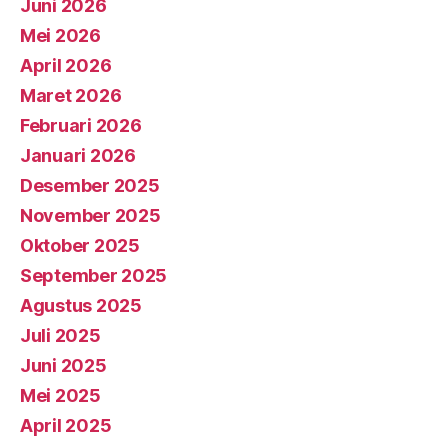
Juni 2026
Mei 2026
April 2026
Maret 2026
Februari 2026
Januari 2026
Desember 2025
November 2025
Oktober 2025
September 2025
Agustus 2025
Juli 2025
Juni 2025
Mei 2025
April 2025