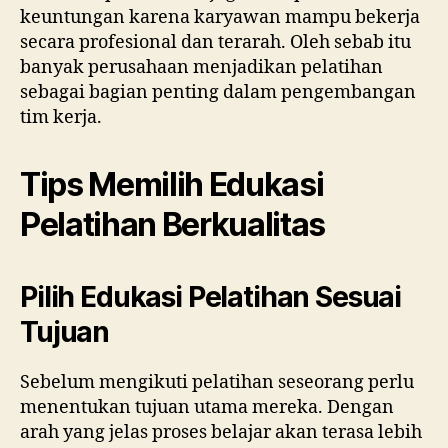
keuntungan karena karyawan mampu bekerja
secara profesional dan terarah. Oleh sebab itu
banyak perusahaan menjadikan pelatihan
sebagai bagian penting dalam pengembangan
tim kerja.
Tips Memilih Edukasi
Pelatihan Berkualitas
Pilih Edukasi Pelatihan Sesuai
Tujuan
Sebelum mengikuti pelatihan seseorang perlu
menentukan tujuan utama mereka. Dengan
arah yang jelas proses belajar akan terasa lebih