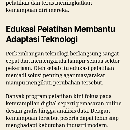
pelatihan dan terus meningkatkan
kemampuan diri mereka.
Edukasi Pelatihan Membantu
Adaptasi Teknologi
Perkembangan teknologi berlangsung sangat
cepat dan memengaruhi hampir semua sektor
pekerjaan. Oleh sebab itu edukasi pelatihan
menjadi solusi penting agar masyarakat
mampu mengikuti perubahan tersebut.
Banyak program pelatihan kini fokus pada
keterampilan digital seperti pemasaran online
desain grafis hingga analisis data. Dengan
kemampuan tersebut peserta dapat lebih siap
menghadapi kebutuhan industri modern.