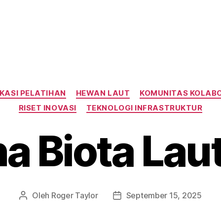
Kategori
KASI PELATIHAN
HEWAN LAUT
KOMUNITAS KOLAB
RISET INOVASI
TEKNOLOGI INFRASTRUKTUR
a Biota Lau
Oleh
Roger Taylor
September 15, 2025
Penulis
Tanggal
artikel
artikel