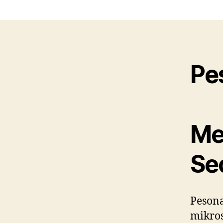
Pe
Me
Se
Pesona
mikros