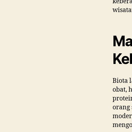
kebera
wisata
Ma
Ke
Biota
obat, 
protei
orang 
modern
mengob