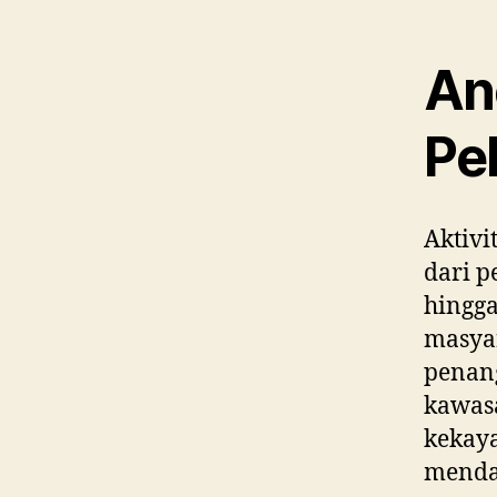
An
Pel
Aktivi
dari p
hingga
masya
penang
kawas
kekaya
menda