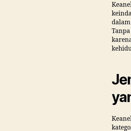
Keane
keinda
dalam
Tanpa 
karen
kehid
Jen
ya
Keanek
katego