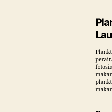
Pla
Lau
Plankt
perair
fotosi
makan
plankt
makan