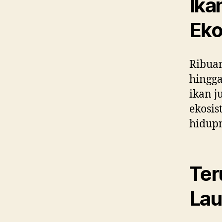
Ika
Ek
Ribuan
hingga
ikan j
ekosis
hidupn
Ter
Lau