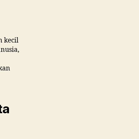
n kecil
nusia,
gkan
ta