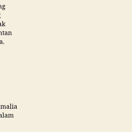
ng
g
ak
ntan
a.
amalia
dalam