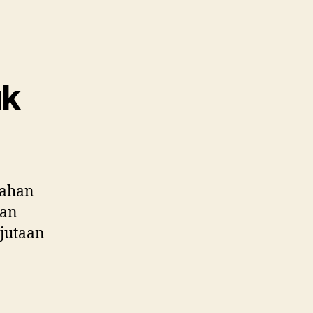
uk
bahan
kan
 jutaan