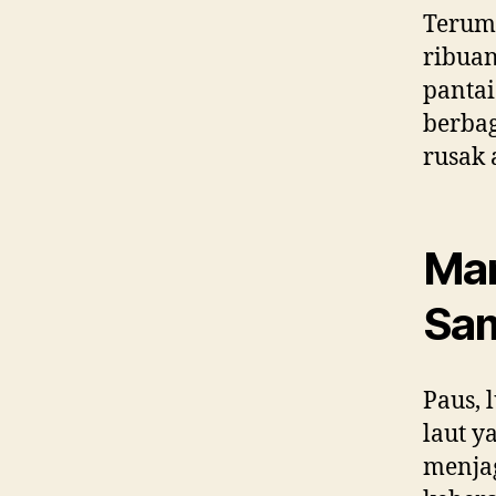
Terum
ribuan
pantai
berbag
rusak 
Mam
Sa
Paus,
laut y
menjag